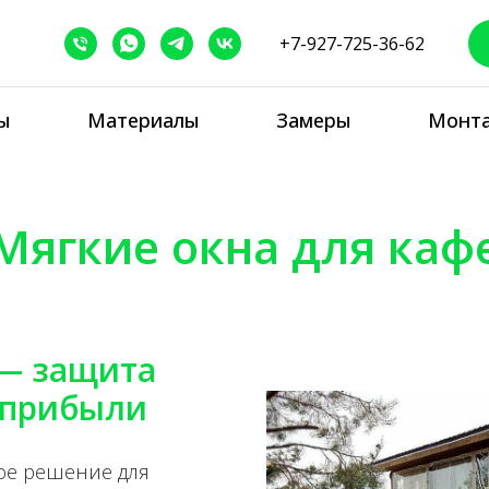
+7-927-725-36-62
ы
Материалы
Замеры
Монт
Мягкие окна для каф
 — защита
 прибыли
ое решение для